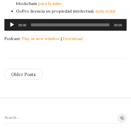
blockchain
para la nube
GoPro licencia su propiedad intelectual,
mala señal
A
00:00
00:00
u
d
Podcast:
Play in new window
|
Download
i
o
P
l
Older Posts
a
y
e
r
S
S
i
e