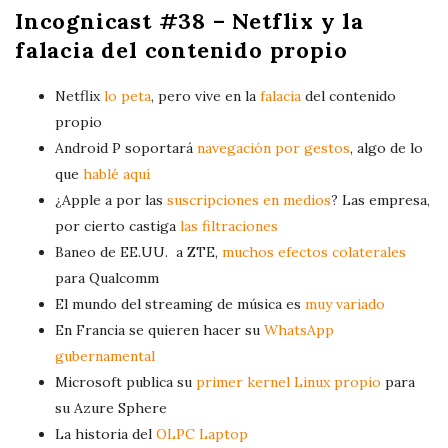
l
Incognicast #38 – Netflix y la
a
falacia del contenido propio
y
e
Netflix
lo peta
, pero vive en la
falacia
del contenido
r
propio
Android P soportará
navegación por gestos
, algo de lo
que
hablé aquí
¿Apple a por las
suscripciones en medios
? Las empresa,
por cierto castiga
las filtraciones
Baneo de EE.UU. a ZTE,
muchos efectos colaterales
para Qualcomm
El mundo del streaming de música es
muy variado
En Francia se quieren hacer su
WhatsApp
gubernamental
Microsoft publica su
primer kernel Linux propio
para
su Azure Sphere
La historia del
OLPC Laptop