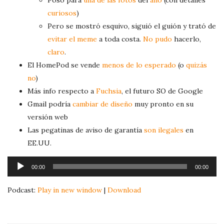
Posó para
una de las fotos
del
año
(con detalles
curiosos
)
Pero se mostró esquivo, siguió el guión y trató de
evitar el meme
a toda costa.
No pudo
hacerlo,
claro
.
El HomePod se vende
menos de lo esperado
(o
quizás
no
)
Más info respecto a
Fuchsia
, el futuro SO de Google
Gmail podría
cambiar de diseño
muy pronto en su
versión web
Las pegatinas de aviso de garantía
son ilegales
en
EE.UU.
A
00:00
00:00
u
d
Podcast:
Play in new window
|
Download
i
o