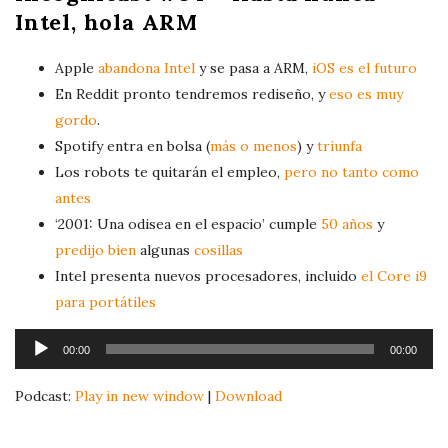
a
Intel, hola ARM
y
e
Apple
abandona Intel
y se pasa a ARM,
iOS es el futuro
r
En Reddit pronto tendremos rediseño, y
eso es muy
gordo
.
Spotify entra en bolsa (
más o menos
) y
triunfa
Los robots te quitarán el empleo,
pero no tanto como
antes
‘2001: Una odisea en el espacio’ cumple
50 años
y
predijo bien
algunas
cosillas
Intel presenta nuevos procesadores, incluido
el Core i9
para portátiles
A
00:00
00:00
u
d
Podcast:
Play in new window
|
Download
i
o