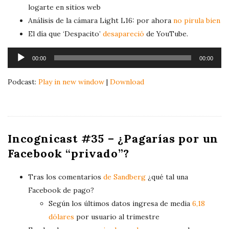
logarte en sitios web
Análisis de la cámara Light L16: por ahora
no pirula bien
El día que ‘Despacito’
desapareció
de YouTube.
A
00:00
00:00
u
d
Podcast:
Play in new window
|
Download
i
o
P
l
Incognicast #35 – ¿Pagarías por un
a
Facebook “privado”?
y
e
Tras los comentarios
de Sandberg
¿qué tal una
r
Facebook de pago?
Según los últimos datos ingresa de media
6,18
dólares
por usuario al trimestre