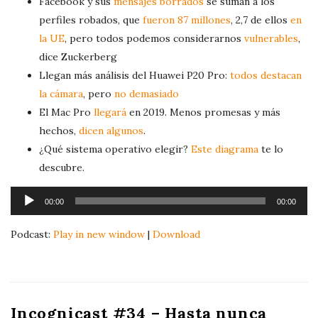
Facebook y sus
mensajes borrados
se suman a los
perfiles robados, que
fueron 87 millones
, 2,7 de ellos
en
la UE
, pero todos podemos considerarnos
vulnerables
,
dice Zuckerberg
Llegan más análisis del Huawei P20 Pro:
todos destacan
la cámara
, pero
no demasiado
El Mac Pro
llegará
en 2019. Menos promesas y más
hechos,
dicen algunos
.
¿Qué sistema operativo elegir?
Este diagrama
te lo
descubre.
A
00:00
00:00
u
d
Podcast:
Play in new window
|
Download
i
o
P
l
Incognicast #34 – Hasta nunca