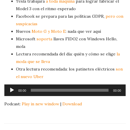
Tesla trabajará
a toda máquina
para lograr fabricar el
Model 3 con el ritmo esperado
Facebook se prepara para las políticas GDPR,
pero con
suspicacias
Nuevos
Moto G y Moto E
: nada que ver aquí
Microsoft
soporta
llaves FIDO2 con Windows Hello,
mola
Lectura recomendada del día: quién y cómo se elige
la
moda que se lleva
Otra lectura recomendada: los patinetes eléctricos
son
el nuevo Uber
A
00:00
00:00
u
d
Podcast:
Play in new window
|
Download
i
o
P