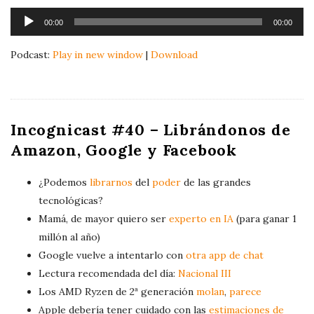
A
00:00
00:00
u
d
Podcast:
Play in new window
|
Download
i
o
P
l
Incognicast #40 – Librándonos de
a
Amazon, Google y Facebook
y
e
¿Podemos
librarnos
del
poder
de las grandes
r
tecnológicas?
Mamá, de mayor quiero ser
experto en IA
(para ganar 1
millón al año)
Google vuelve a intentarlo con
otra app de chat
Lectura recomendada del día:
Nacional III
Los AMD Ryzen de 2ª generación
molan
,
parece
Apple debería tener cuidado con las
estimaciones de