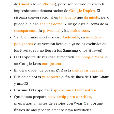
P
de
Gmail
o lo de
Photos
), pero sobre todo destacó la
o
impresionante demostración de
Google Duplex
. El
s
sistema conversacional es
tan bueno
que
da miedo
, pero
t
puede que eso
sea una demo
. Y luego está el tema de la
s
transparencia
, la
privacidad
y los
malos usos
.
También hubo mucho sobre
Android P
, su
navegación
por gestos
o su versión beta que ya no es exclusiva de
los Pixel (pero no llega a los Samsung o los Huawei)
O el soporte de realidad aumentada
en Google Maps
, o
un Google Lens
más potente
En otro orden de cosas, ZTE está
contra las cuerdas
El bloc de notas
ya soporta
el fin de línea de Unix, Linux
y macOS
Chrome OS soportará
aplicaciones Linux nativas
Qualcomm prepara
nuevo chip para werables
,
preparaos, amantes de relojes con Wear OS, porque
finales de año probablemente haya novedades.