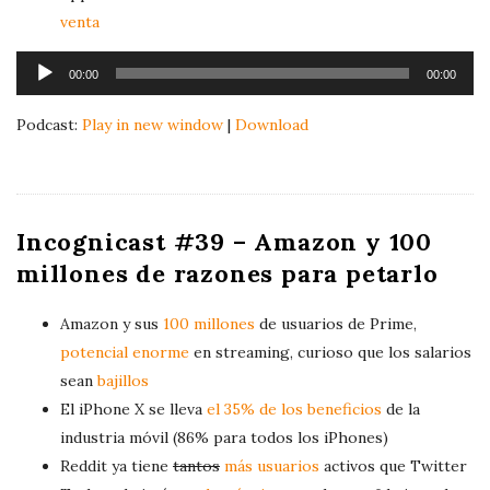
venta
A
00:00
00:00
u
d
Podcast:
Play in new window
|
Download
i
o
P
l
Incognicast #39 – Amazon y 100
a
millones de razones para petarlo
y
e
Amazon y sus
100 millones
de usuarios de Prime,
r
potencial enorme
en streaming, curioso que los salarios
sean
bajillos
El iPhone X se lleva
el 35% de los beneficios
de la
industria móvil (86% para todos los iPhones)
Reddit ya tiene
tantos
más usuarios
activos que Twitter