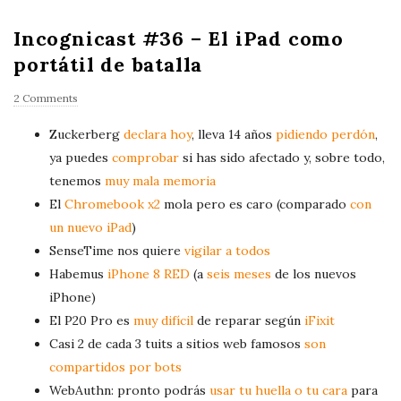
P
l
Incognicast #36 – El iPad como
a
portátil de batalla
y
e
2 Comments
r
Zuckerberg
declara hoy
, lleva 14 años
pidiendo perdón
,
ya puedes
comprobar
si has sido afectado y, sobre todo,
tenemos
muy mala memoria
El
Chromebook x2
mola pero es caro (comparado
con
un nuevo iPad
)
SenseTime nos quiere
vigilar a todos
Habemus
iPhone 8 RED
(a
seis meses
de los nuevos
iPhone)
El P20 Pro es
muy difícil
de reparar según
iFixit
Casi 2 de cada 3 tuits a sitios web famosos
son
compartidos por bots
WebAuthn: pronto podrás
usar tu huella o tu cara
para