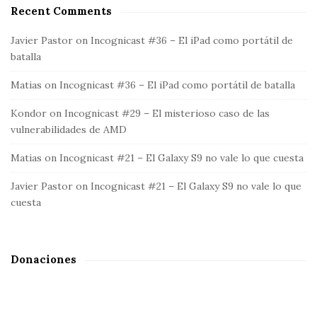
t
a
Recent Comments
r
e
c
Javier Pastor
on
Incognicast #36 – El iPad como portátil de
S
h
batalla
i
f
d
Matias
on
Incognicast #36 – El iPad como portátil de batalla
o
e
r
Kondor
on
Incognicast #29 – El misterioso caso de las
b
:
vulnerabilidades de AMD
a
r
Matias
on
Incognicast #21 – El Galaxy S9 no vale lo que cuesta
Javier Pastor
on
Incognicast #21 – El Galaxy S9 no vale lo que
cuesta
Donaciones