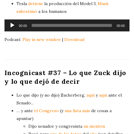
Tesla
detiene
la producción del Model 3,
Musk
subestimó
a los humanos
A
00:00
00:00
u
d
Podcast:
Play in new window
|
Download
i
o
P
l
Incognicast #37 – Lo que Zuck dijo
a
y lo que dejó de decir
y
e
Lo que dijo (y no dijo) Zuckerberg,
aquí
y
aquí
ante el
r
Senado…
… y ante
el Congreso
(y
una lista más
de cosas a
apuntar)
Dijo senador y congresista
un montón