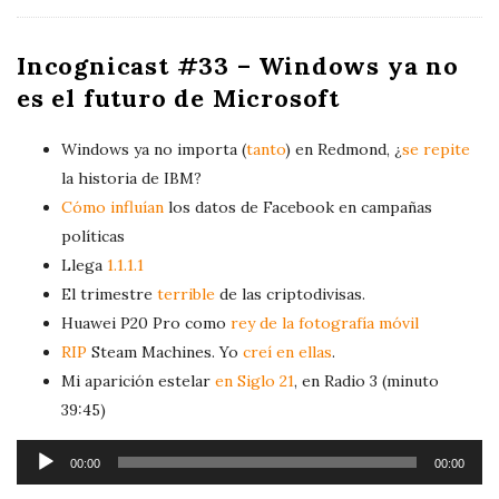
P
l
Incognicast #33 – Windows ya no
a
es el futuro de Microsoft
y
e
Windows ya no importa (
tanto
) en Redmond, ¿
se repite
r
la historia de IBM?
Cómo influían
los datos de Facebook en campañas
políticas
Llega
1.1.1.1
El trimestre
terrible
de las criptodivisas.
Huawei P20 Pro como
rey de la fotografía móvil
RIP
Steam Machines. Yo
creí en ellas
.
Mi aparición estelar
en Siglo 21
, en Radio 3 (minuto
39:45)
A
00:00
00:00
u