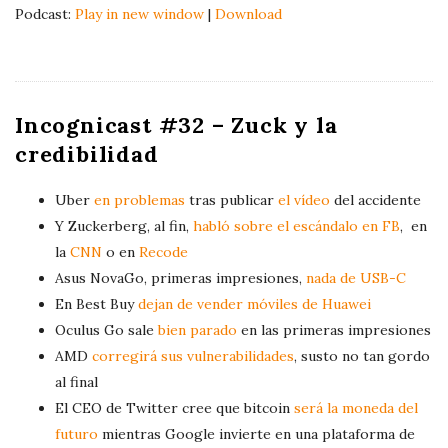
d
Podcast:
Play in new window
|
Download
i
o
P
l
Incognicast #32 – Zuck y la
a
credibilidad
y
e
Uber
en problemas
tras publicar
el vídeo
del accidente
r
Y Zuckerberg, al fin,
habló sobre el escándalo en FB
, en
la
CNN
o en
Recode
Asus NovaGo, primeras impresiones,
nada de USB-C
En Best Buy
dejan de vender móviles de Huawei
Oculus Go sale
bien parado
en las primeras impresiones
AMD
corregirá sus vulnerabilidades
, susto no tan gordo
al final
El CEO de Twitter cree que bitcoin
será la moneda del
futuro
mientras Google invierte en una plataforma de