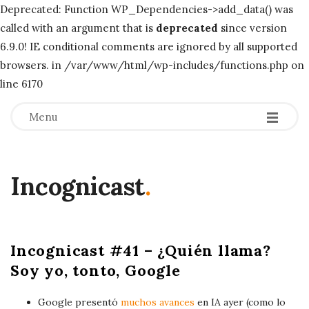
Deprecated: Function WP_Dependencies->add_data() was
called with an argument that is
deprecated
since version
6.9.0! IE conditional comments are ignored by all supported
browsers. in /var/www/html/wp-includes/functions.php on
line 6170
-
-
-
Menu
Incognicast
.
B
Incognicast #41 – ¿Quién llama?
l
Soy yo, tonto, Google
o
g
Google presentó
muchos avances
en IA ayer (como lo